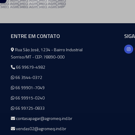
ENTRE EM CONTATO
SIG
Agromeq
Rua São José, 1234 - Bairro Industrial
Sorriso/MT - CEP: 78890-000
66 99679-4982
66 3544-0372
66 99901-7049
66 99915-0240
66 99725-0833
contasapagar@agromeq.ind.br
vendas02@agromeq.ind.br