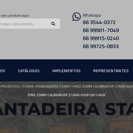
Whatsapp
 seu produto aqui:
66 3544-0372
66 99901-7049
66 99915-0240
66 99725-0833
ÇOS
CATÁLOGOS
IMPLEMENTOS
REPRESENTANTES
»
»
»
»
PRODUTOS
STARA
PLANTADEIRA STARA
PINO 25MM CALIBRADOR STARA 600
PINO 25MM CALIBRADOR STARA 60091661/AGR