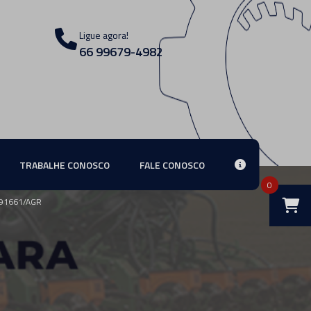
Ligue agora!
66 99679-4982
TRABALHE CONOSCO
FALE CONOSCO
0
91661/AGR