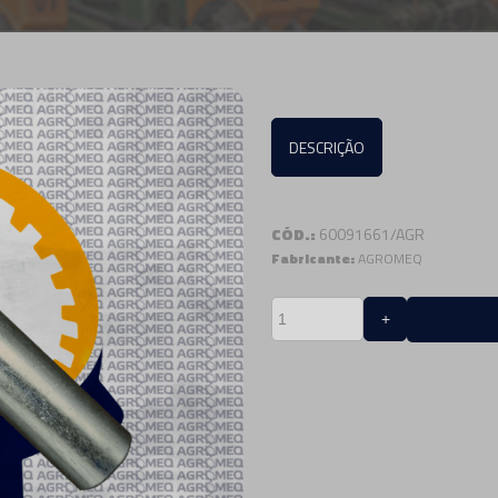
DESCRIÇÃO
CÓD.:
60091661/AGR
Fabricante:
AGROMEQ