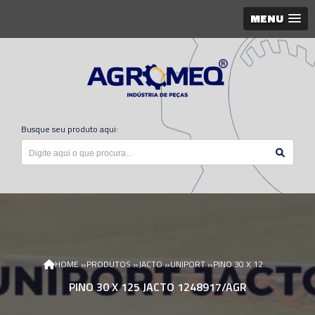
MENU
Busque seu produto aqui:
»
»
»
»
HOME
PRODUTOS
JACTO
UNIPORT
PINO 30 X 125 JACTO 1248917/AGR
PINO 30 X 125 JACTO 1248917/AGR