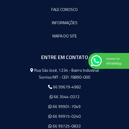
FALE CONOSCO
INFORMAÇÕES
MAPA DO SITE
ENTRE EM CONTATO
chamar no
WhatsApp
Agromeq
Rua São José, 1234 - Bairro Industrial
Sorriso/MT - CEP: 78890-000
66 99679-4982
66 3544-0372
66 99901-7049
66 99915-0240
66 99725-0833