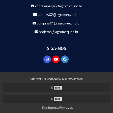
contasapagar@agromeq.ind.br
vendas02@agromeq.ind.br
compras01@agromeq.ind.br
projetos@agromeq.ind.br
SIGA-NOS
Copyright © Agromeq. (Lei 9610 de 19/02/1998)
W3C
W3C