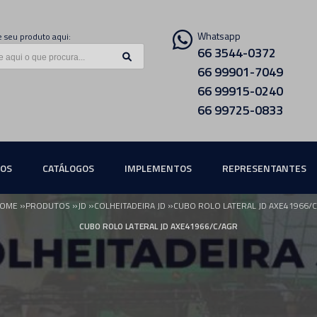
Whatsapp
 seu produto aqui:
66 3544-0372
66 99901-7049
66 99915-0240
66 99725-0833
ÇOS
CATÁLOGOS
IMPLEMENTOS
REPRESENTANTES
»
»
»
»
OME
PRODUTOS
JD
COLHEITADEIRA JD
CUBO ROLO LATERAL JD AXE41966/
CUBO ROLO LATERAL JD AXE41966/C/AGR