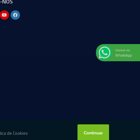
A-NOS
chamar no
WhatsApp
W3C
W3C