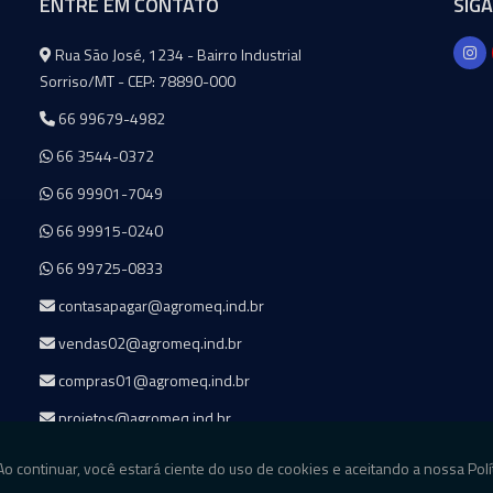
ENTRE EM CONTATO
SIG
Agromeq
Rua São José, 1234 - Bairro Industrial
Sorriso/MT - CEP: 78890-000
66 99679-4982
66 3544-0372
66 99901-7049
66 99915-0240
66 99725-0833
contasapagar@agromeq.ind.br
vendas02@agromeq.ind.br
compras01@agromeq.ind.br
projetos@agromeq.ind.br