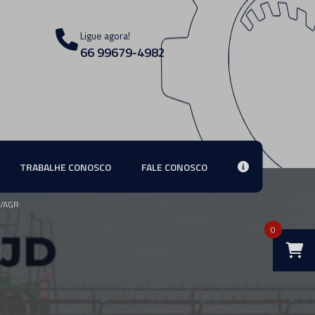
Ligue agora!
66 99679-4982
TRABALHE CONOSCO
FALE CONOSCO
C/AGR
0