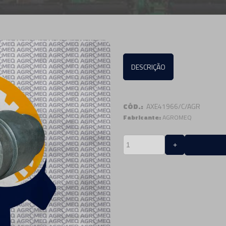
DESCRIÇÃO
CÓD.:
AXE41966/C/AGR
Fabricante:
AGROMEQ