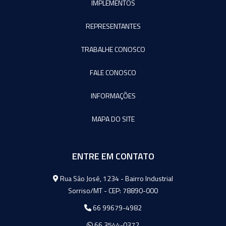
IMPLEMENTOS
REPRESENTANTES
TRABALHE CONOSCO
FALE CONOSCO
INFORMAÇÕES
MAPA DO SITE
ENTRE EM CONTATO
Agromeq
Rua São José, 1234 - Bairro Industrial
Sorriso/MT - CEP: 78890-000
66 99679-4982
66 3544-0372