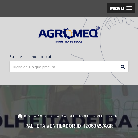
MENU
Busque seu produto aqui:
»
»
»
»
HOME
PRODUTOS
JD
COLHEITADEIRA JD
PALHETA VENTILADOR JD H206345/AGR
PALHETA VENTILADOR JD H206345/AGR