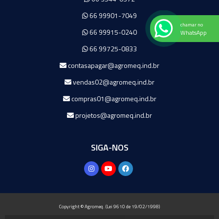
66 99901-7049
chamar no
66 99915-0240
WhatsApp
66 99725-0833
contasapagar@agromeq.ind.br
vendas02@agromeq.ind.br
compras01@agromeq.ind.br
projetos@agromeq.ind.br
SIGA-NOS
Copyright © Agromeq. (Lei 9610 de 19/02/1998)