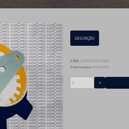
DESCRIÇÃO
CÓD.:
66001037/AGR
Fabricante:
AGROMEQ