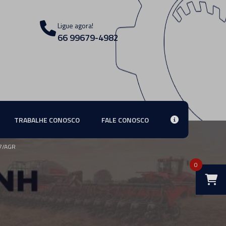
Ligue agora!
66 99679-4982
TRABALHE CONOSCO
FALE CONOSCO
7/AGR
0