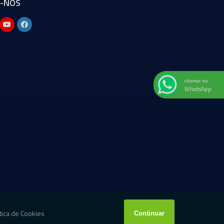
A-NOS
chamar no
WhatsApp
W3C
W3C