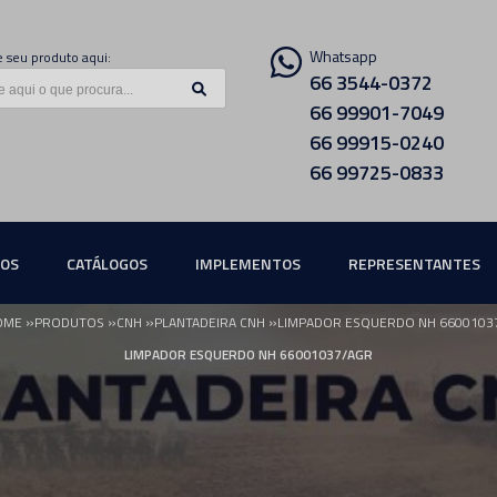
Whatsapp
 seu produto aqui:
66 3544-0372
66 99901-7049
66 99915-0240
66 99725-0833
ÇOS
CATÁLOGOS
IMPLEMENTOS
REPRESENTANTES
»
»
»
»
OME
PRODUTOS
CNH
PLANTADEIRA CNH
LIMPADOR ESQUERDO NH 6600103
LIMPADOR ESQUERDO NH 66001037/AGR