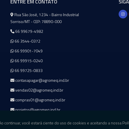
ENTRE EM CONTATO
SIG
Agromeq
Rua São José, 1234 - Bairro Industrial
Sorriso/MT - CEP: 78890-000
66 99679-4982
66 3544-0372
66 99901-7049
66 99915-0240
66 99725-0833
contasapagar@agromeq.ind.br
vendas02@agromeq.ind.br
compras01@agromeq.ind.br
projetos@agromeq.ind.br