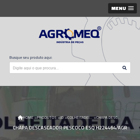
MENU
Busque seu produto aqui:
»
»
»
»
HOME
PRODUTOS
JD
COLHEITADEIRA JD
CHAPA DESCASCADOR PESCOCO ESQ H224464/AGR
CHAPA DESCASCADOR PESCOCO ESQ H224464/AGR