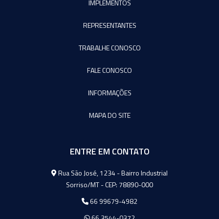
IMPLEMENTOS
REPRESENTANTES
TRABALHE CONOSCO
FALE CONOSCO
INFORMAÇÕES
MAPA DO SITE
ENTRE EM CONTATO
Agromeq
Rua São José, 1234 - Bairro Industrial
Sorriso/MT - CEP: 78890-000
66 99679-4982
66 3544-0372