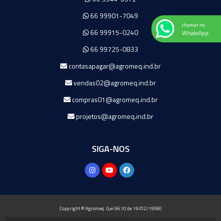
66 99901-7049
chamar no
66 99915-0240
WhatsApp
66 99725-0833
contasapagar@agromeq.ind.br
vendas02@agromeq.ind.br
compras01@agromeq.ind.br
projetos@agromeq.ind.br
SIGA-NOS
Copyright © Agromeq. (Lei 9610 de 19/02/1998)