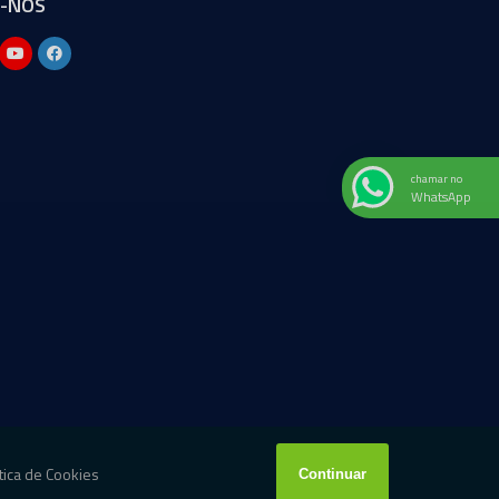
A-NOS
chamar no
WhatsApp
W3C
W3C