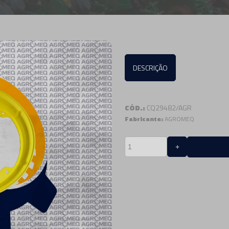
DESCRIÇÃO
CÓD.:
CQ29482/AGR
Fabricante:
AGROMEQ