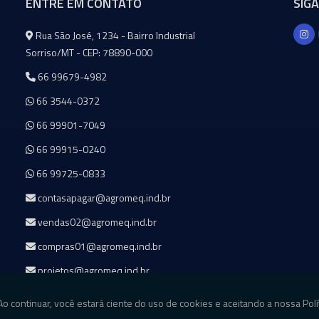
ENTRE EM CONTATO
SIG
Agromeq
Rua São José, 1234 - Bairro Industrial
Sorriso/MT - CEP: 78890-000
66 99679-4982
66 3544-0372
66 99901-7049
66 99915-0240
66 99725-0833
contasapagar@agromeq.ind.br
vendas02@agromeq.ind.br
compras01@agromeq.ind.br
projetos@agromeq.ind.br