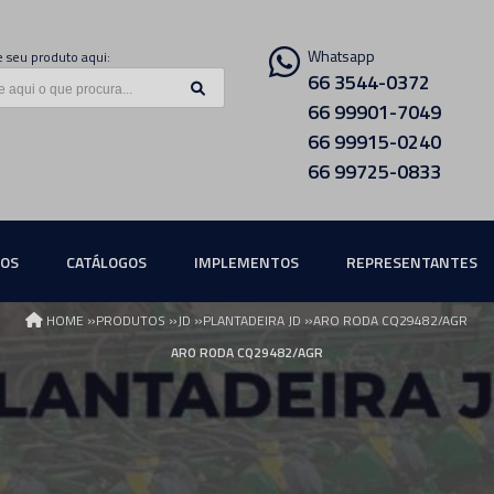
Whatsapp
 seu produto aqui:
66 3544-0372
66 99901-7049
66 99915-0240
66 99725-0833
ÇOS
CATÁLOGOS
IMPLEMENTOS
REPRESENTANTES
»
»
»
»
HOME
PRODUTOS
JD
PLANTADEIRA JD
ARO RODA CQ29482/AGR
ARO RODA CQ29482/AGR