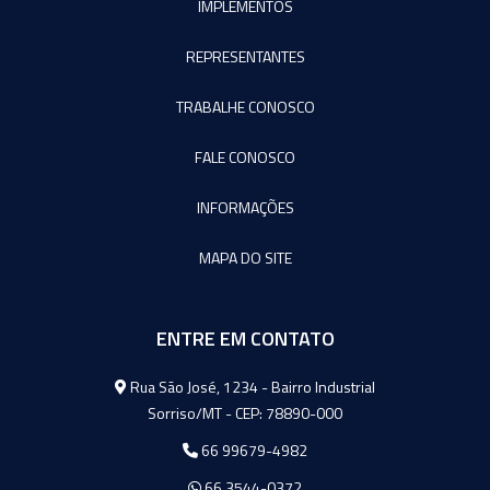
IMPLEMENTOS
REPRESENTANTES
TRABALHE CONOSCO
FALE CONOSCO
INFORMAÇÕES
MAPA DO SITE
ENTRE EM CONTATO
Agromeq
Rua São José, 1234 - Bairro Industrial
Sorriso/MT - CEP: 78890-000
66 99679-4982
66 3544-0372