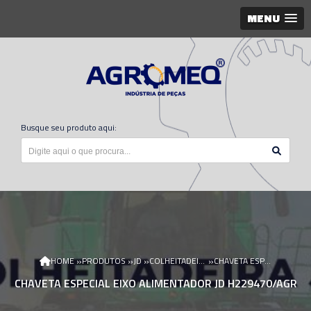
MENU
Busque seu produto aqui:
»
»
»
»
HOME
PRODUTOS
JD
COLHEITADEIRA JD
CHAVETA ESPECIAL EIXO ALIMENTADOR JD H229470/AGR
CHAVETA ESPECIAL EIXO ALIMENTADOR JD H229470/AGR