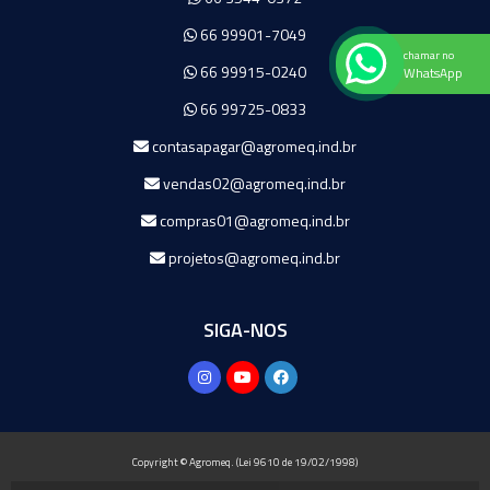
66 99901-7049
chamar no
66 99915-0240
WhatsApp
66 99725-0833
contasapagar@agromeq.ind.br
vendas02@agromeq.ind.br
compras01@agromeq.ind.br
projetos@agromeq.ind.br
SIGA-NOS
Copyright © Agromeq. (Lei 9610 de 19/02/1998)