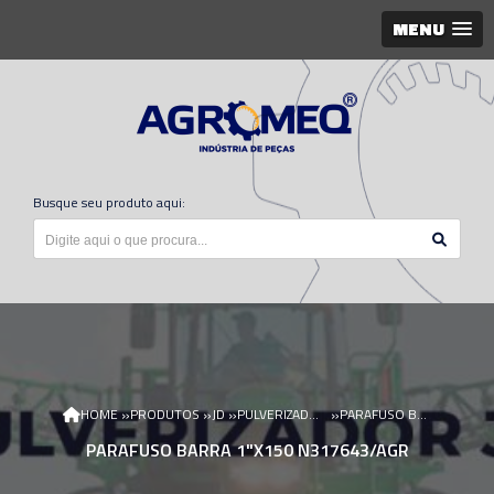
MENU
Busque seu produto aqui:
»
»
»
»
HOME
PRODUTOS
JD
PULVERIZADOR JD
PARAFUSO BARRA 1"X150 N317643/AGR
PARAFUSO BARRA 1"X150 N317643/AGR