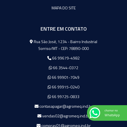
MAPA DO SITE
ENTRE EM CONTATO
Agromeq
Rua São José, 1234 - Bairro Industrial
Sorriso/MT - CEP: 78890-000
66 99679-4982
66 3544-0372
66 99901-7049
66 99915-0240
66 99725-0833
contasapagar@agromeq.ind.br
chamar no
WhatsApp
vendas02@agromeq.ind.br
compras01@agromeq.ind.br