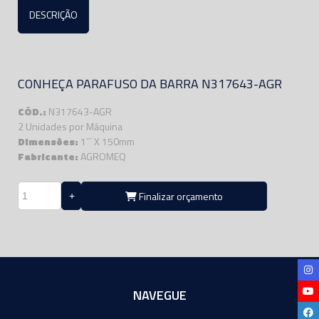
DESCRIÇÃO
CONHEÇA PARAFUSO DA BARRA N317643-AGR
CÓD.:
N317643-AGR
2 Unidades por Máquina
Dimensões:
1´´ X 150mm
Fabricante:
AGROMEQ
Finalizar orçamento
NAVEGUE