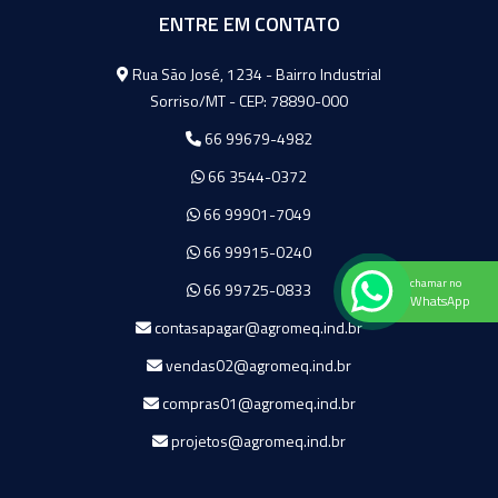
ENTRE EM CONTATO
Agromeq
Rua São José, 1234 - Bairro Industrial
Sorriso/MT - CEP: 78890-000
66 99679-4982
66 3544-0372
66 99901-7049
66 99915-0240
chamar no
66 99725-0833
WhatsApp
contasapagar@agromeq.ind.br
vendas02@agromeq.ind.br
compras01@agromeq.ind.br
projetos@agromeq.ind.br