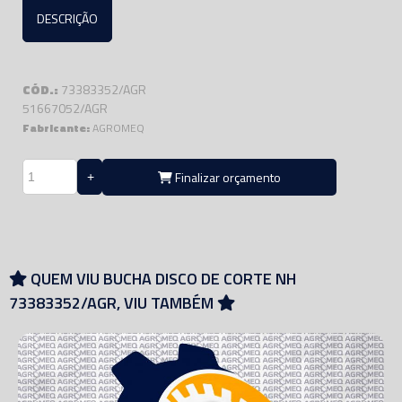
DESCRIÇÃO
CÓD.:
73383352/AGR
51667052/AGR
Fabricante:
AGROMEQ
Finalizar orçamento
QUEM VIU BUCHA DISCO DE CORTE NH
73383352/AGR, VIU TAMBÉM