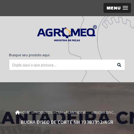
MENU
Busque seu produto aqui:
»
»
»
»
HOME
PRODUTOS
CNH
PLANTADEIRA CNH
BUCHA DISCO DE CORTE NH 73383352/AGR
BUCHA DISCO DE CORTE NH 73383352/AGR