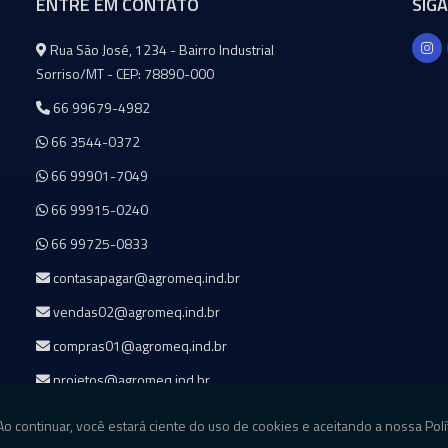
ENTRE EM CONTATO
SIG
Agromeq
Rua São José, 1234 - Bairro Industrial
Sorriso/MT - CEP: 78890-000
66 99679-4982
66 3544-0372
66 99901-7049
66 99915-0240
66 99725-0833
contasapagar@agromeq.ind.br
vendas02@agromeq.ind.br
compras01@agromeq.ind.br
projetos@agromeq.ind.br