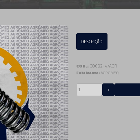
DESCRIÇÃO
CÓD.:
CQ68214/AGR
Fabricante:
AGROMEQ