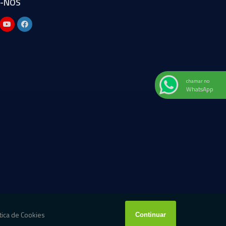
A-NOS
chamar no
WhatsApp
W3C
W3C