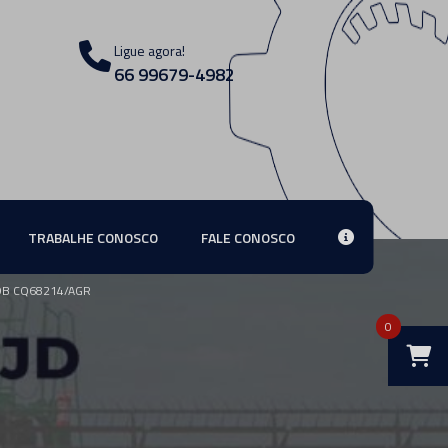
Ligue agora!
66 99679-4982
TRABALHE CONOSCO
FALE CONOSCO
DB CQ68214/AGR
0