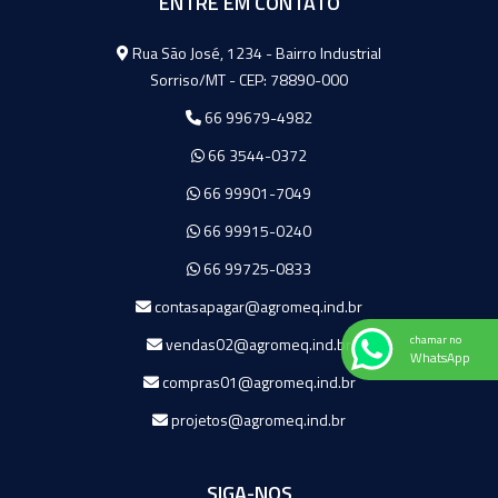
ENTRE EM CONTATO
Agromeq
Rua São José, 1234 - Bairro Industrial
Sorriso/MT - CEP: 78890-000
66 99679-4982
66 3544-0372
66 99901-7049
66 99915-0240
66 99725-0833
contasapagar@agromeq.ind.br
chamar no
vendas02@agromeq.ind.br
WhatsApp
compras01@agromeq.ind.br
projetos@agromeq.ind.br
SIGA-NOS