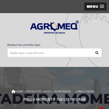
MENU
Busque seu produto aqui:
»
»
»
»
HOME
PRODUTOS
AGCO
PLANTADEIRA MOMENTUM
PINO H MOMENTO 7041291M1/AGR
PINO H MOMENTO 7041291M1/AGR