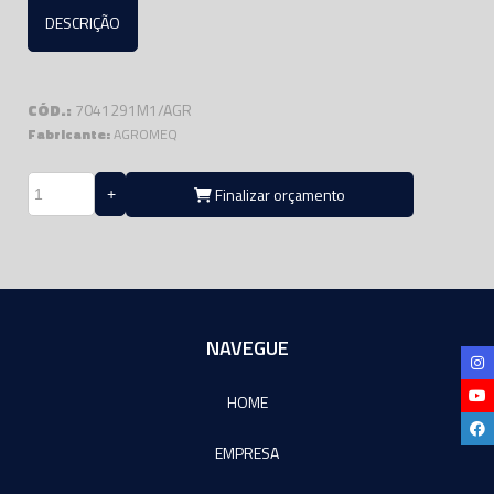
DESCRIÇÃO
CÓD.:
7041291M1/AGR
Fabricante:
AGROMEQ
Finalizar orçamento
NAVEGUE
HOME
EMPRESA