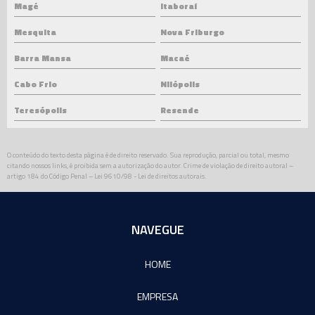
Magé
Itaboraí
Mesquita
Nova Friburgo
Barra Mansa
Macaé
Cabo Frio
Nilópolis
Teresópolis
Resende
O conteúdo do texto desta página é de direito reservado. Sua reprodução, parcial ou total, mesmo
citando nossos links, é proibida sem a autorização do autor. Crime de violação de direito autoral –
artigo 184 do Código Penal –
Lei 9610/98 - Lei de direitos autorais
.
NAVEGUE
HOME
EMPRESA