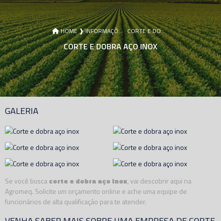
HOME ❱
INFORMAÇÕES ❱
CORTE E DOBRA AÇO INOX
CORTE E DOBRA AÇO INOX
GALERIA
Se você busca
corte e dobra aço inox
, vai descobrir aqui na
Agromeq. Solicite um orçamento online e ache uma equipe de
funcionários de alta qualificação para te atender.
VENHA SABER MAIS SOBRE UMA EMPRESA DE CORTE