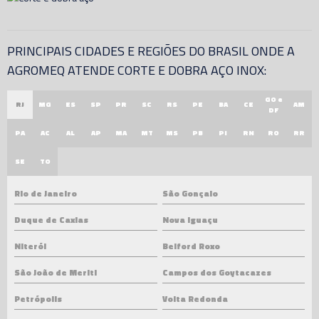
PRINCIPAIS CIDADES E REGIÕES DO BRASIL ONDE A
AGROMEQ ATENDE CORTE E DOBRA AÇO INOX:
GO e
RJ
MG
ES
SP
PR
SC
RS
PE
BA
CE
AM
DF
PA
AC
AL
AP
MA
MT
MS
PB
PI
RN
RO
RR
SE
TO
Rio de Janeiro
São Gonçalo
Duque de Caxias
Nova Iguaçu
Niterói
Belford Roxo
São João de Meriti
Campos dos Goytacazes
Petrópolis
Volta Redonda