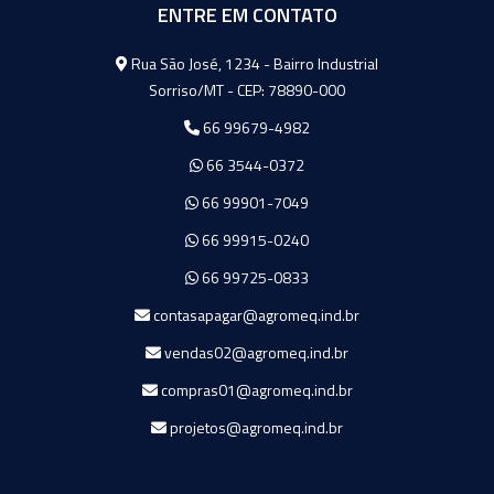
ENTRE EM CONTATO
Agromeq
Rua São José, 1234 - Bairro Industrial
Sorriso/MT - CEP: 78890-000
66 99679-4982
66 3544-0372
66 99901-7049
66 99915-0240
66 99725-0833
contasapagar@agromeq.ind.br
vendas02@agromeq.ind.br
compras01@agromeq.ind.br
projetos@agromeq.ind.br