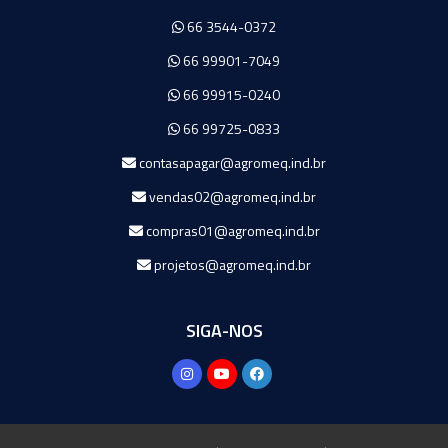
66 3544-0372
66 99901-7049
66 99915-0240
66 99725-0833
contasapagar@agromeq.ind.br
vendas02@agromeq.ind.br
compras01@agromeq.ind.br
projetos@agromeq.ind.br
SIGA-NOS