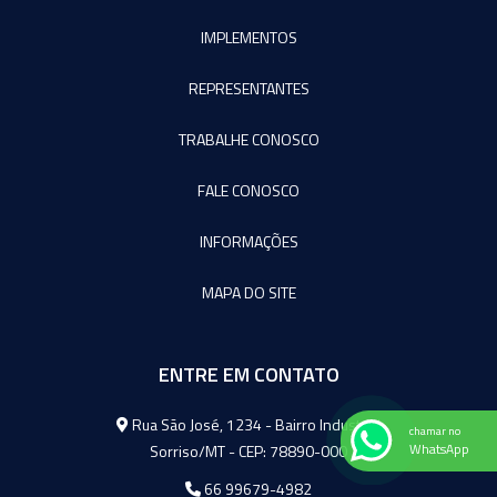
IMPLEMENTOS
REPRESENTANTES
TRABALHE CONOSCO
FALE CONOSCO
INFORMAÇÕES
MAPA DO SITE
ENTRE EM CONTATO
Agromeq
Rua São José, 1234 - Bairro Industrial
chamar no
Sorriso/MT - CEP: 78890-000
WhatsApp
66 99679-4982