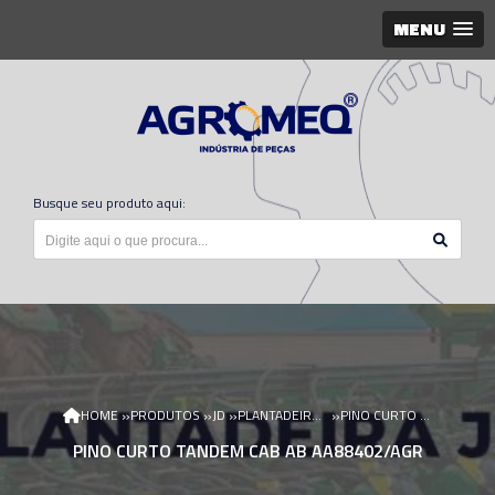
MENU
Busque seu produto aqui:
»
»
»
»
HOME
PRODUTOS
JD
PLANTADEIRA JD
PINO CURTO TANDEM CAB AB AA88402/AGR
PINO CURTO TANDEM CAB AB AA88402/AGR