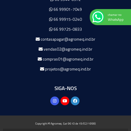
66 99901-7049
chamar no
66 99915-0240
WhatsApp
66 99725-0833
contasapagar@agromeq.ind.br
vendas02@agromeq.ind.br
compras01@agromeq.ind.br
projetos@agromeq.ind.br
SIGA-NOS
Copyright © Agromeq. (Lei 9610 de 19/02/1998)