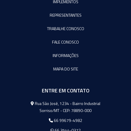
IMPLEMENTOS
REPRESENTANTES
TRABALHE CONOSCO
FALE CONOSCO
INFORMAÇÕES
MAPA DO SITE
ENTRE EM CONTATO
Agromeq
Rua São José, 1234 - Bairro Industrial
Sorriso/MT - CEP: 78890-000
66 99679-4982
66 3544-0372