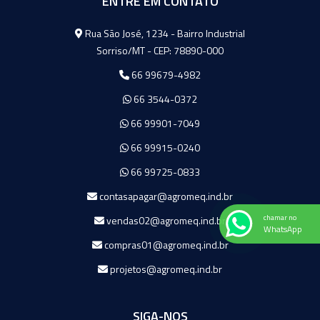
ENTRE EM CONTATO
Agromeq
Rua São José, 1234 - Bairro Industrial
Sorriso/MT - CEP: 78890-000
66 99679-4982
66 3544-0372
66 99901-7049
66 99915-0240
66 99725-0833
contasapagar@agromeq.ind.br
chamar no
vendas02@agromeq.ind.br
WhatsApp
compras01@agromeq.ind.br
projetos@agromeq.ind.br
SIGA-NOS