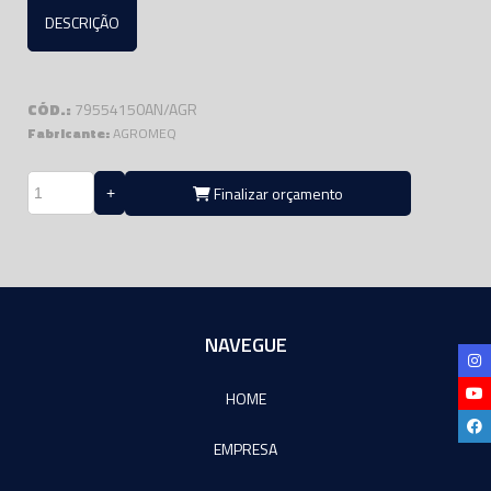
DESCRIÇÃO
CÓD.:
79554150AN/AGR
Fabricante:
AGROMEQ
Finalizar orçamento
NAVEGUE
HOME
EMPRESA