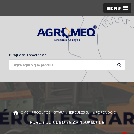
MENU
Busque seu produto aqui:
»
»
»
»
HOME
PRODUTOS
STARA
HÉRCULES STARA
PORCA DO CUBO 79554150AN/AGR
PORCA DO CUBO 79554150AN/AGR