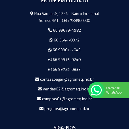
ENTRE EM CONTATO
Agromeq
Rua São José, 1234 - Bairro Industrial
Sorriso/MT - CEP: 78890-000
66 99679-4982
66 3544-0372
66 99901-7049
66 99915-0240
66 99725-0833
contasapagar@agromeq.ind.br
chamar no
vendas02@agromeq.ind.br
WhatsApp
compras01@agromeq.ind.br
projetos@agromeq.ind.br
SIGA-NOS