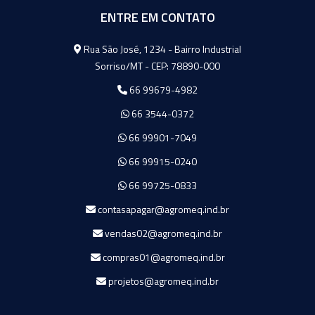
ENTRE EM CONTATO
Agromeq
Rua São José, 1234 - Bairro Industrial
Sorriso/MT - CEP: 78890-000
66 99679-4982
66 3544-0372
66 99901-7049
66 99915-0240
66 99725-0833
contasapagar@agromeq.ind.br
vendas02@agromeq.ind.br
compras01@agromeq.ind.br
projetos@agromeq.ind.br