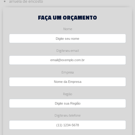
arruela de encosto
FAÇA UM ORÇAMENTO
Nome
Digite seu email
Empresa
Região
Digite seu telefone