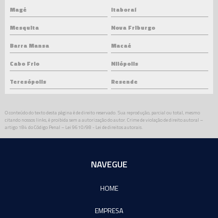
Magé
Itaboraí
Mesquita
Nova Friburgo
Barra Mansa
Macaé
Cabo Frio
Nilópolis
Teresópolis
Resende
O conteúdo do texto desta página é de direito reservado. Sua reprodução, parcial ou total, mesmo
citando nossos links, é proibida sem a autorização do autor. Crime de violação de direito autoral –
artigo 184 do Código Penal –
Lei 9610/98 - Lei de direitos autorais
.
NAVEGUE
HOME
EMPRESA