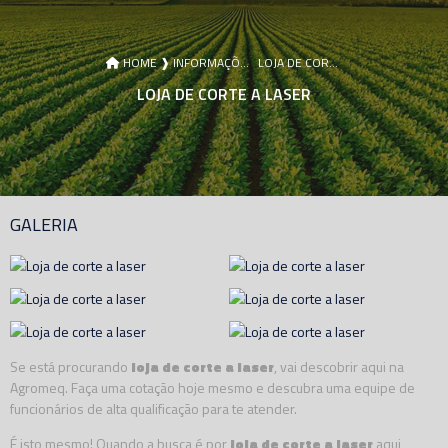
HOME ❱
INFORMAÇÕES ❱
LOJA DE CORTE A LASER
LOJA DE CORTE A LASER
GALERIA
Se está procurando
loja de corte a laser
, vai descobrir aqui na
Agromeq. Faça uma cotação hoje mesmo e descubra uma equipe de
funcionários de alta qualificação para te atender.
É isto mesmo! Quando a busca é por
loja de corte a laser
aqui