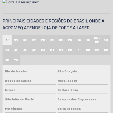
PRINCIPAIS CIDADES E REGIÕES DO BRASIL ONDE A
AGROMEQ ATENDE LOJA DE CORTE A LASER:
GO e
RJ
MG
ES
SP
PR
SC
RS
PE
BA
CE
AM
DF
PA
AC
AL
AP
MA
MT
MS
PB
PI
RN
RO
RR
SE
TO
Rio de Janeiro
São Gonçalo
Duque de Caxias
Nova Iguaçu
Niterói
Belford Roxo
São João de Meriti
Campos dos Goytacazes
Petrópolis
Volta Redonda