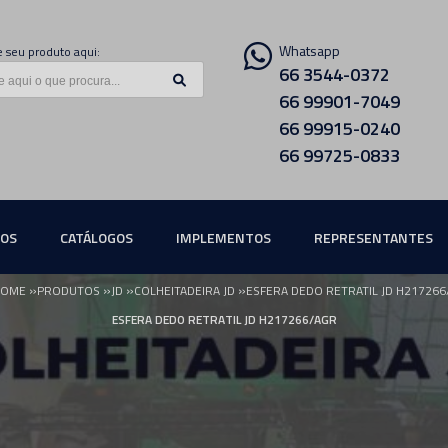
Whatsapp
 seu produto aqui:
66 3544-0372
66 99901-7049
66 99915-0240
66 99725-0833
ÇOS
CATÁLOGOS
IMPLEMENTOS
REPRESENTANTES
»
»
»
»
HOME
PRODUTOS
JD
COLHEITADEIRA JD
ESFERA DEDO RETRATIL JD H217266
ESFERA DEDO RETRATIL JD H217266/AGR