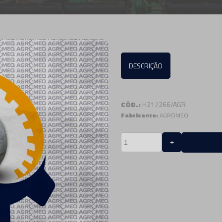
DESCRIÇÃO
CÓD.:
H217266/AGR
Fabricante:
AGROMEQ