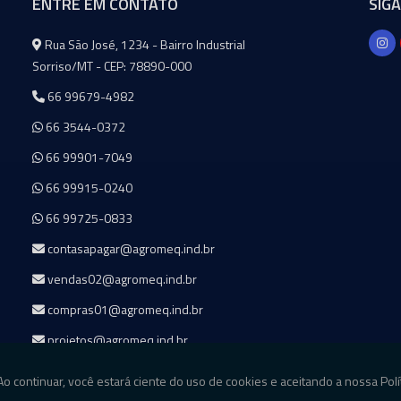
ENTRE EM CONTATO
SIG
Agromeq
Rua São José, 1234 - Bairro Industrial
Sorriso/MT - CEP: 78890-000
66 99679-4982
66 3544-0372
66 99901-7049
66 99915-0240
66 99725-0833
contasapagar@agromeq.ind.br
vendas02@agromeq.ind.br
compras01@agromeq.ind.br
projetos@agromeq.ind.br