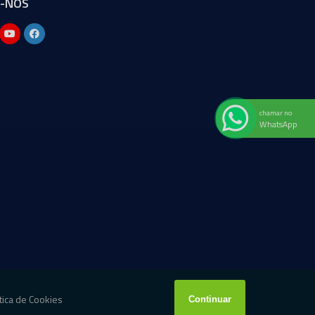
A-NOS
chamar no
WhatsApp
W3C
W3C