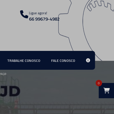
Ligue agora!
66 99679-4982
TRABALHE CONOSCO
FALE CONOSCO
/AGR
0