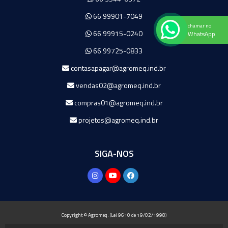
66 99901-7049
chamar no
66 99915-0240
WhatsApp
66 99725-0833
contasapagar@agromeq.ind.br
vendas02@agromeq.ind.br
compras01@agromeq.ind.br
projetos@agromeq.ind.br
SIGA-NOS
Copyright © Agromeq. (Lei 9610 de 19/02/1998)