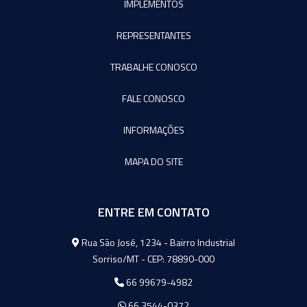
IMPLEMENTOS
REPRESENTANTES
TRABALHE CONOSCO
FALE CONOSCO
INFORMAÇÕES
MAPA DO SITE
ENTRE EM CONTATO
Agromeq
Rua São José, 1234 - Bairro Industrial
Sorriso/MT - CEP: 78890-000
66 99679-4982
66 3544-0372