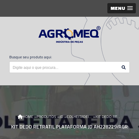
MENU
Busque seu produto aqui:
»
»
»
»
HOME
PRODUTOS
JD
COLHEITADEIRA JD
KIT DEDO RETRATIL PLATAFORMA JD AH228229/AGR
KIT DEDO RETRATIL PLATAFORMA JD AH228229/AGR