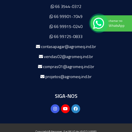
66 3544-0372
66 99901-7049
chamar no
WhatsApp
66 99915-0240
66 99725-0833
contasapagar@agromeq.ind.br
vendas02@agromeq.ind.br
compras01@agromeq.ind.br
projetos@agromeq.ind.br
SIGA-NOS
Copyright © Agromeq. (Lei 9610 de 19/02/1998)