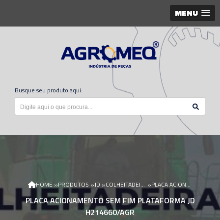
MENU
Busque seu produto aqui:
»
»
»
»
HOME
PRODUTOS
JD
COLHEITADEIRA JD
PLACA ACIONAMENTO SEM FIM PLATAFORMA JD H214660/AGR
PLACA ACIONAMENTO SEM FIM PLATAFORMA JD
H214660/AGR