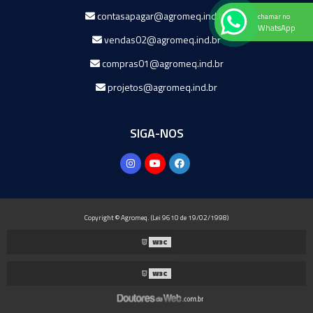
contasapagar@agromeq.ind.br
chamar no
WhatsApp
vendas02@agromeq.ind.br
compras01@agromeq.ind.br
projetos@agromeq.ind.br
SIGA-NOS
Copyright © Agromeq. (Lei 9610 de 19/02/1998)
W3C
W3C