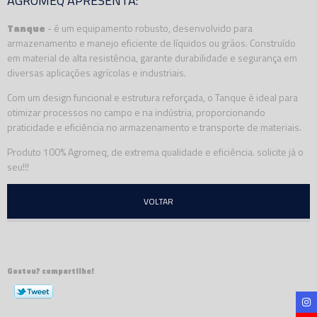
AGROMEQ APRESENTA:
Tanque
- é um equipamento robusto, desenvolvido para
armazenamento e manejo eficiente de líquidos ou grãos. Construído
em material de alta resistência, garante durabilidade e segurança em
diversas aplicações agrícolas e industriais.
Com um design funcional e estrutura reforçada, o Tanque é ideal para
otimizar processos no campo e na indústria, proporcionando
praticidade e eficiência no armazenamento e transporte de materiais.
Produto 100% Agromeq, de extrema qualidade e eficiência. solicite já o
seu!!!
VOLTAR
Gostou? compartilhe!