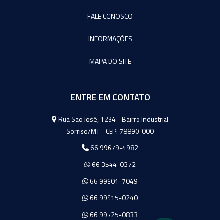
FALE CONOSCO
INFORMAÇÕES
MAPA DO SITE
ENTRE EM CONTATO
Agromeq
Rua São José, 1234 - Bairro Industrial
Sorriso/MT - CEP: 78890-000
66 99679-4982
66 3544-0372
66 99901-7049
66 99915-0240
66 99725-0833