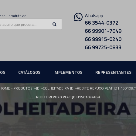
Whatsapp
 seu produto aqui:
66 3544-0372
66 99901-7049
66 99915-0240
66 99725-0833
ÇOS
CATÁLOGOS
IMPLEMENTOS
REPRESENTANTES
»
»
»
»
HOME
PRODUTOS
JD
COLHEITADEIRA JD
REBITE REPUXO PLAT JD H150109/
REBITE REPUXO PLAT JD H150109/AGR