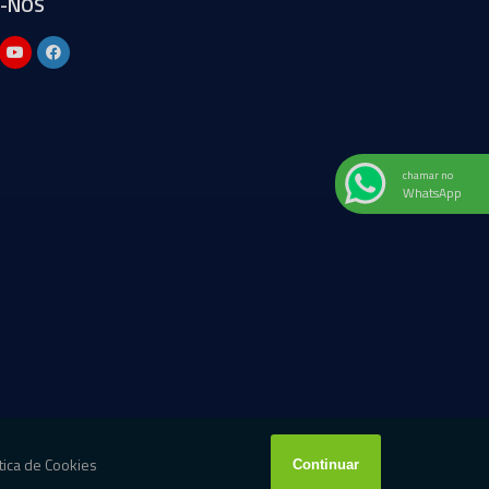
A-NOS
chamar no
WhatsApp
W3C
W3C