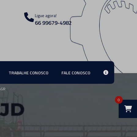
Ligue agora!
66 99679-4982
TRABALHE CONOSCO
FALE CONOSCO
AGR
0