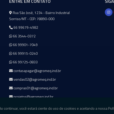
ENTRE EM CONTATO
SIG
Agromeq
Rua São José, 1234 - Bairro Industrial
Sorriso/MT - CEP: 78890-000
66 99679-4982
66 3544-0372
66 99901-7049
66 99915-0240
66 99725-0833
contasapagar@agromeq.ind.br
vendas02@agromeq.ind.br
compras01@agromeq.ind.br
projetos@agromeq.ind.br