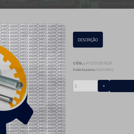
DESCRIÇÃO
CÓD.:
H150109/AGR
Fabricante:
AGROMEQ