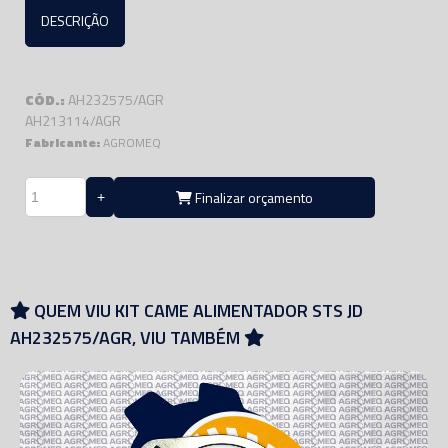
DESCRIÇÃO
CÓD.:
AH232575/AGR
AH213114/AGR
Fabricante:
AGROMEQ
Finalizar orçamento
QUEM VIU KIT CAME ALIMENTADOR STS JD
AH232575/AGR, VIU TAMBÉM