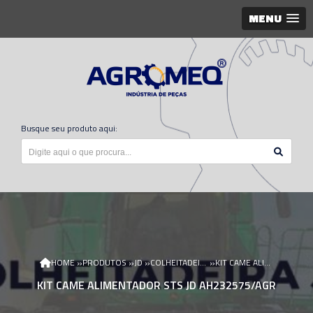
MENU
Busque seu produto aqui:
»
»
»
»
HOME
PRODUTOS
JD
COLHEITADEIRA JD
KIT CAME ALIMENTADOR STS JD AH232575/AGR
KIT CAME ALIMENTADOR STS JD AH232575/AGR