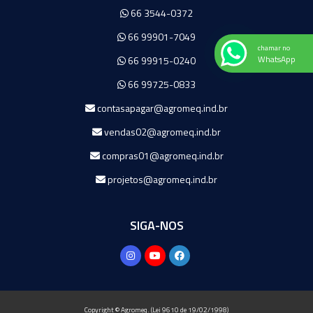
66 3544-0372
66 99901-7049
chamar no
WhatsApp
66 99915-0240
66 99725-0833
contasapagar@agromeq.ind.br
vendas02@agromeq.ind.br
compras01@agromeq.ind.br
projetos@agromeq.ind.br
SIGA-NOS
Copyright © Agromeq. (Lei 9610 de 19/02/1998)