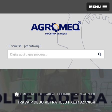
MENU
Busque seu produto aqui:
»
»
»
»
HOME
PRODUTOS
JD
COLHEITADEIRA JD
TRAVA P DEDO RETRATIL JD HXE31827/AGR
TRAVA P DEDO RETRATIL JD HXE31827/AGR