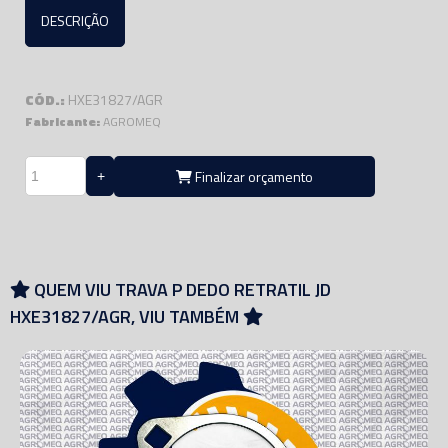
DESCRIÇÃO
CÓD.:
HXE31827/AGR
Fabricante:
AGROMEQ
Finalizar orçamento
QUEM VIU TRAVA P DEDO RETRATIL JD
HXE31827/AGR, VIU TAMBÉM