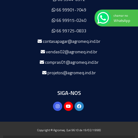
66 99901-7049
chamar no
66 99915-0240
WhatsApp
66 99725-0833
contasapagar@agromeq.ind.br
vendas02@agromeq.ind.br
compras01@agromeq.ind.br
projetos@agromeq.ind.br
SIGA-NOS
Copyright © Agromeq. (Lei 9610 de 19/02/1998)