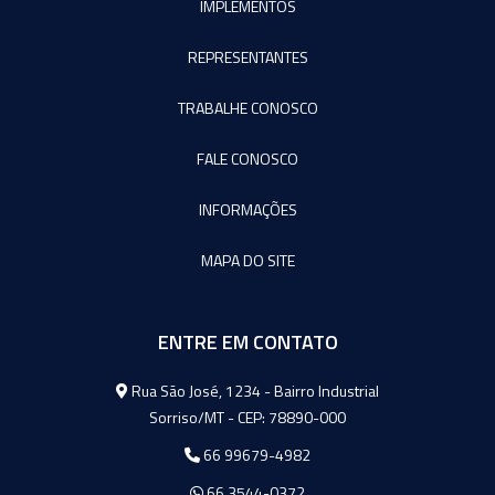
IMPLEMENTOS
REPRESENTANTES
TRABALHE CONOSCO
FALE CONOSCO
INFORMAÇÕES
MAPA DO SITE
ENTRE EM CONTATO
Agromeq
Rua São José, 1234 - Bairro Industrial
Sorriso/MT - CEP: 78890-000
66 99679-4982
66 3544-0372