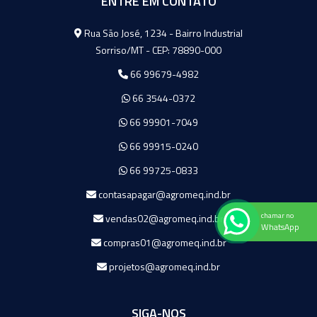
ENTRE EM CONTATO
Agromeq
Rua São José, 1234 - Bairro Industrial
Sorriso/MT - CEP: 78890-000
66 99679-4982
66 3544-0372
66 99901-7049
66 99915-0240
66 99725-0833
contasapagar@agromeq.ind.br
chamar no
vendas02@agromeq.ind.br
WhatsApp
compras01@agromeq.ind.br
projetos@agromeq.ind.br
SIGA-NOS