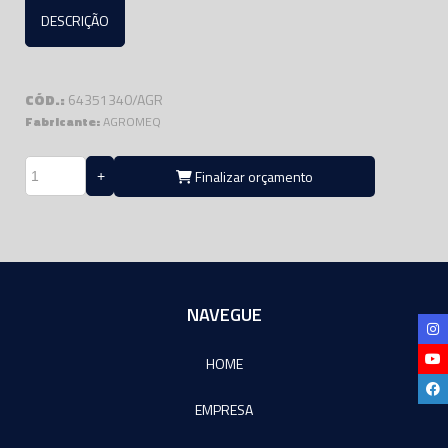
DESCRIÇÃO
CÓD.:
64351340/AGR
Fabricante:
AGROMEQ
Finalizar orçamento
NAVEGUE
HOME
EMPRESA