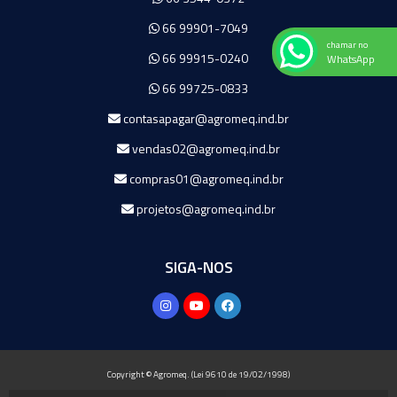
66 99901-7049
chamar no
66 99915-0240
WhatsApp
66 99725-0833
contasapagar@agromeq.ind.br
vendas02@agromeq.ind.br
compras01@agromeq.ind.br
projetos@agromeq.ind.br
SIGA-NOS
Copyright © Agromeq. (Lei 9610 de 19/02/1998)