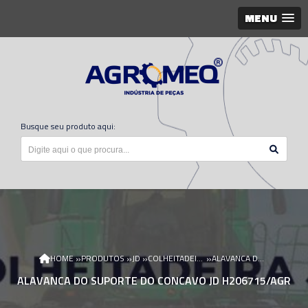
MENU
Busque seu produto aqui:
»
»
»
»
HOME
PRODUTOS
JD
COLHEITADEIRA JD
ALAVANCA DO SUPORTE DO CONCAVO JD H206715/AGR
ALAVANCA DO SUPORTE DO CONCAVO JD H206715/AGR