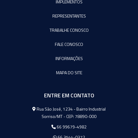
IMPLEMENTOS
REPRESENTANTES
TRABALHE CONOSCO
FALE CONOSCO
INFORMAÇÕES
MAPA DO SITE
ENTRE EM CONTATO
Agromeq
Rua São José, 1234 - Bairro Industrial
Sorriso/MT - CEP: 78890-000
66 99679-4982
66 3544-0372