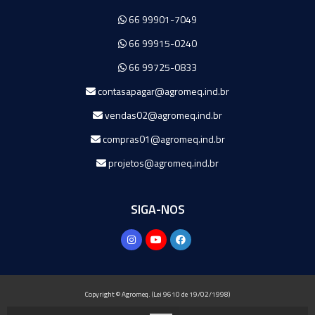
66 99901-7049
66 99915-0240
66 99725-0833
contasapagar@agromeq.ind.br
vendas02@agromeq.ind.br
compras01@agromeq.ind.br
projetos@agromeq.ind.br
SIGA-NOS
Copyright © Agromeq. (Lei 9610 de 19/02/1998)