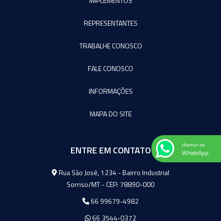
IMPLEMENTOS
REPRESENTANTES
TRABALHE CONOSCO
FALE CONOSCO
INFORMAÇÕES
MAPA DO SITE
chamar no
ENTRE EM CONTATO
WhatsApp
Agromeq
Rua São José, 1234 - Bairro Industrial
Sorriso/MT - CEP: 78890-000
66 99679-4982
66 3544-0372