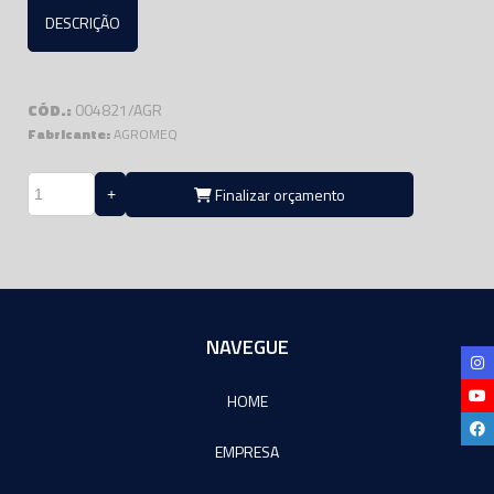
DESCRIÇÃO
CÓD.:
004821/AGR
Fabricante:
AGROMEQ
Finalizar orçamento
NAVEGUE
HOME
EMPRESA