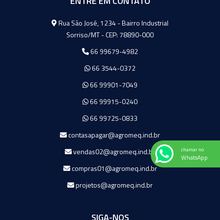
ENTRE EM CONTATO
Agromeq
Rua São José, 1234 - Bairro Industrial
Sorriso/MT - CEP: 78890-000
66 99679-4982
66 3544-0372
66 99901-7049
66 99915-0240
66 99725-0833
contasapagar@agromeq.ind.br
chamar no
vendas02@agromeq.ind.br
WhatsApp
compras01@agromeq.ind.br
projetos@agromeq.ind.br
SIGA-NOS