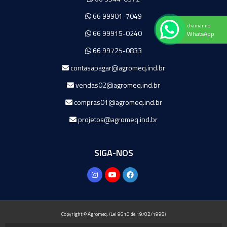
66 99901-7049
chamar no
66 99915-0240
WhatsApp
66 99725-0833
contasapagar@agromeq.ind.br
vendas02@agromeq.ind.br
compras01@agromeq.ind.br
projetos@agromeq.ind.br
SIGA-NOS
Copyright © Agromeq. (Lei 9610 de 19/02/1998)