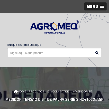
MENU
Busque seu produto aqui:
»
»
»
»
HOME
PRODUTOS
JD
COLHEITADEIRA JD
MEDIDOR TENSAO DIST DE PALHA SERIE S H241020/AGR
MEDIDOR TENSAO DIST DE PALHA SERIE S H241020/AGR