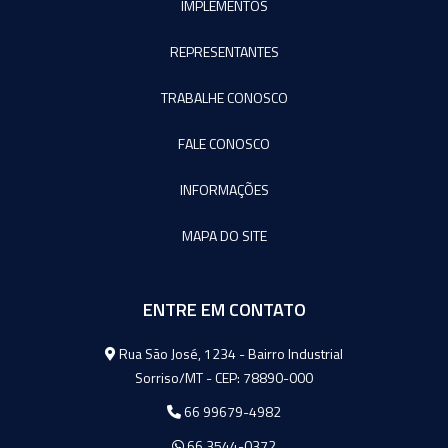
IMPLEMENTOS
REPRESENTANTES
TRABALHE CONOSCO
FALE CONOSCO
INFORMAÇÕES
MAPA DO SITE
ENTRE EM CONTATO
Agromeq
Rua São José, 1234 - Bairro Industrial
Sorriso/MT - CEP: 78890-000
66 99679-4982
66 3544-0372