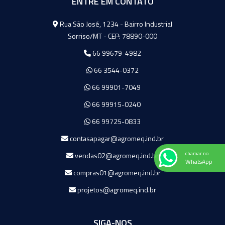
ENTRE EM CONTATO
Agromeq
Rua São José, 1234 - Bairro Industrial
Sorriso/MT - CEP: 78890-000
66 99679-4982
66 3544-0372
66 99901-7049
66 99915-0240
66 99725-0833
contasapagar@agromeq.ind.br
chamar no
vendas02@agromeq.ind.br
WhatsApp
compras01@agromeq.ind.br
projetos@agromeq.ind.br
SIGA-NOS