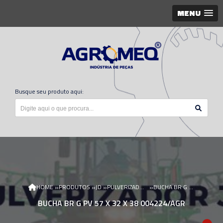
MENU
Busque seu produto aqui:
»
»
»
»
HOME
PRODUTOS
JD
PULVERIZADOR JD
BUCHA BR G PV 57 X 32 X 38 004224/AGR
BUCHA BR G PV 57 X 32 X 38 004224/AGR