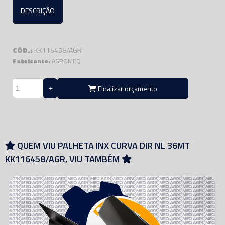
DESCRIÇÃO
CÓD.:
KK116458/AGR
Fabricante:
AGROMEQ
Finalizar orçamento
QUEM VIU PALHETA INX CURVA DIR NL 36MT
KK116458/AGR, VIU TAMBÉM