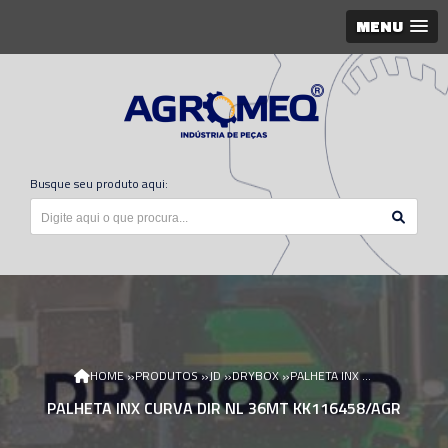
MENU
Busque seu produto aqui:
»
»
»
»
HOME
PRODUTOS
JD
DRYBOX
PALHETA INX CURVA DIR NL 36MT KK116458/AGR
PALHETA INX CURVA DIR NL 36MT KK116458/AGR