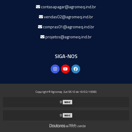
contasapagar@agromeq.ind.br
vendas02@agromeq.ind.br
compras01@agromeq.ind.br
projetos@agromeq.ind.br
SIGA-NOS
Copyright © Agromeq. (Lei 9610 de 19/02/1998)
W3C
W3C