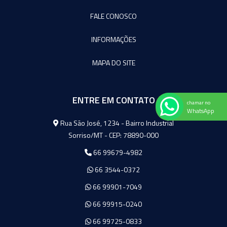
FALE CONOSCO
INFORMAÇÕES
MAPA DO SITE
ENTRE EM CONTATO
chamar no
WhatsApp
Agromeq
Rua São José, 1234 - Bairro Industrial
Sorriso/MT - CEP: 78890-000
66 99679-4982
66 3544-0372
66 99901-7049
66 99915-0240
66 99725-0833