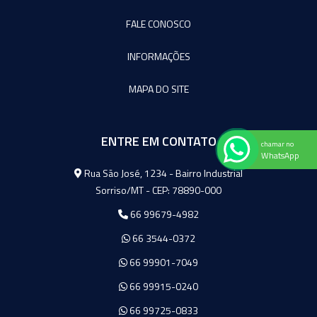
FALE CONOSCO
INFORMAÇÕES
MAPA DO SITE
ENTRE EM CONTATO
chamar no
WhatsApp
Agromeq
Rua São José, 1234 - Bairro Industrial
Sorriso/MT - CEP: 78890-000
66 99679-4982
66 3544-0372
66 99901-7049
66 99915-0240
66 99725-0833