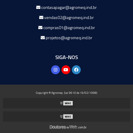
contasapagar@agromeq.ind.br
vendas02@agromeq.ind.br
compras01@agromeq.ind.br
projetos@agromeq.ind.br
SIGA-NOS
Copyright © Agromeq. (Lei 9610 de 19/02/1998)
W3C
W3C