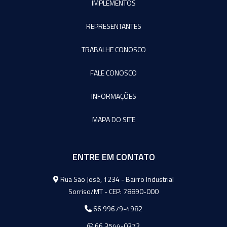
IMPLEMENTOS
REPRESENTANTES
TRABALHE CONOSCO
FALE CONOSCO
INFORMAÇÕES
MAPA DO SITE
ENTRE EM CONTATO
Agromeq
Rua São José, 1234 - Bairro Industrial
Sorriso/MT - CEP: 78890-000
66 99679-4982
66 3544-0372