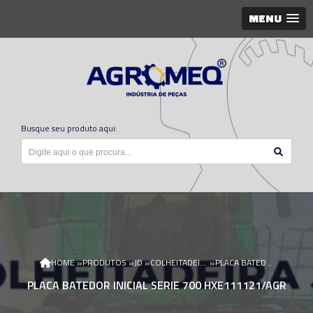
MENU
Busque seu produto aqui:
»
»
»
»
HOME
PRODUTOS
JD
COLHEITADEIRA JD
PLACA BATEDOR INICIAL SERIE 700 HXE111121/AGR
PLACA BATEDOR INICIAL SERIE 700 HXE111121/AGR