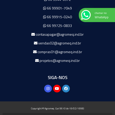
66 99901-7049
chamar no
66 99915-0240
WhatsApp
66 99725-0833
contasapagar@agromeq.ind.br
vendas02@agromeq.ind.br
compras01@agromeq.ind.br
projetos@agromeq.ind.br
SIGA-NOS
Copyright © Agromeq. (Lei 9610 de 19/02/1998)