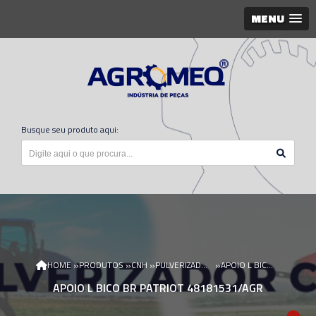
MENU
Busque seu produto aqui:
»
»
»
»
HOME
PRODUTOS
CNH
PULVERIZADOR CNH
APOIO L BICO BR PATRIOT 48181531/AGR
APOIO L BICO BR PATRIOT 48181531/AGR