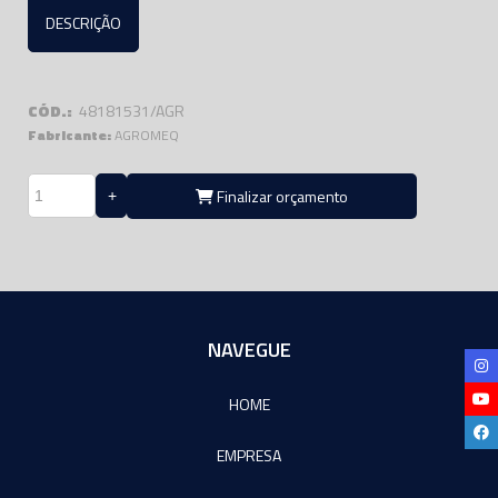
DESCRIÇÃO
CÓD.:
48181531/AGR
Fabricante:
AGROMEQ
Finalizar orçamento
NAVEGUE
HOME
EMPRESA