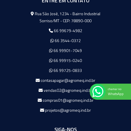
ENTRE EM CONTATO
Agromeq
Rua São José, 1234 - Bairro Industrial
Sorriso/MT - CEP: 78890-000
66 99679-4982
66 3544-0372
66 99901-7049
66 99915-0240
66 99725-0833
contasapagar@agromeq.ind.br
chamar no
vendas02@agromeq.ind.br
WhatsApp
compras01@agromeq.ind.br
projetos@agromeq.ind.br
SIGA-NOS