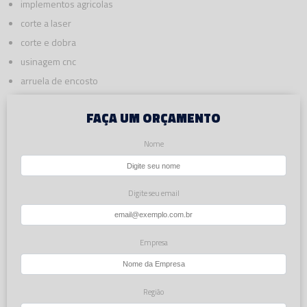
implementos agricolas
corte a laser
corte e dobra
usinagem cnc
arruela de encosto
FAÇA UM ORÇAMENTO
Nome
Digite seu email
Empresa
Região