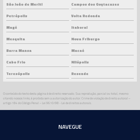
São João de Meriti
Campos dos Goytacazes
Petrópolis
Volta Redonda
Magé
Itaboraí
Mesquita
Nova Friburgo
Barra Mansa
Macaé
Cabo Frio
Nilópolis
Teresópolis
Resende
O conteúdo do texto desta página é de direito reservado. Sua reprodução, parcial ou total, mesmo
citando nossos links, é proibida sem a autorização do autor. Crime de violação de direito autoral –
artigo 184 do Código Penal –
Lei 9610/98 - Lei de direitos autorais
.
NAVEGUE