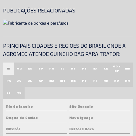
PUBLICAÇÕES RELACIONADAS
PRINCIPAIS CIDADES E REGIÕES DO BRASIL ONDE A
AGROMEQ ATENDE GUINCHO BAG PARA TRATOR:
GO e
RJ
MG
ES
SP
PR
SC
RS
PE
BA
CE
AM
DF
PA
AC
AL
AP
MA
MT
MS
PB
PI
RN
RO
RR
SE
TO
Rio de Janeiro
São Gonçalo
Duque de Caxias
Nova Iguaçu
Niterói
Belford Roxo