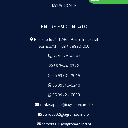
MAPA DO SITE
ENTRE EM CONTATO
Agromeq
Rua São José, 1234 - Bairro Industrial
Sorriso/MT - CEP: 78890-000
66 99679-4982
66 3544-0372
66 99901-7049
66 99915-0240
66 99725-0833
contasapagar@agromeq.ind.br
vendas02@agromeq.ind.br
compras01@agromeq.ind.br