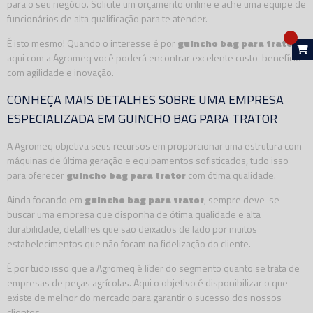
para o seu negócio. Solicite um orçamento online e ache uma equipe de
funcionários de alta qualificação para te atender.
É isto mesmo! Quando o interesse é por
guincho bag para trator
aqui com a Agromeq você poderá encontrar excelente custo-benefício
com agilidade e inovação.
CONHEÇA MAIS DETALHES SOBRE UMA EMPRESA
ESPECIALIZADA EM GUINCHO BAG PARA TRATOR
A Agromeq objetiva seus recursos em proporcionar uma estrutura com
máquinas de última geração e equipamentos sofisticados, tudo isso
para oferecer
guincho bag para trator
com ótima qualidade.
Ainda focando em
guincho bag para trator
, sempre deve-se
buscar uma empresa que disponha de ótima qualidade e alta
durabilidade, detalhes que são deixados de lado por muitos
estabelecimentos que não focam na fidelização do cliente.
É por tudo isso que a Agromeq é líder do segmento quanto se trata de
empresas de peças agrícolas. Aqui o objetivo é disponibilizar o que
existe de melhor do mercado para garantir o sucesso dos nossos
clientes.