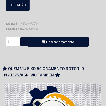
DESCRIÇÃO
CÓD.:
H173375/AGR
Fabricante:
AGROMEQ
Finalizar orçamento
QUEM VIU EIXO ACIONAMENTO ROTOR JD
H173375/AGR, VIU TAMBÉM