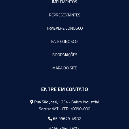
IMPLEMENTOS
REPRESENTANTES
TRABALHE CONOSCO
FALE CONOSCO
INFORMAÇÕES
MAPA DO SITE
ENTRE EM CONTATO
Agromeq
Rua São José, 1234 - Bairro Industrial
Sorriso/MT - CEP: 78890-000
66 99679-4982
66 3544-0372