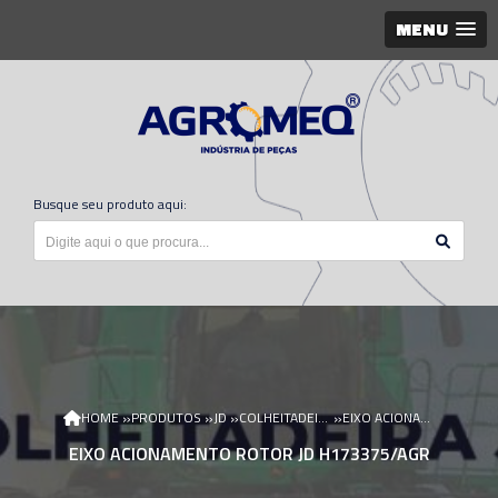
MENU
Busque seu produto aqui:
»
»
»
»
HOME
PRODUTOS
JD
COLHEITADEIRA JD
EIXO ACIONAMENTO ROTOR JD H173375/AGR
EIXO ACIONAMENTO ROTOR JD H173375/AGR