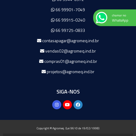
66 99901-7049
chamar no
66 99915-0240
WhatsApp
66 99725-0833
contasapagar@agromeq.ind.br
vendas02@agromeq.ind.br
compras01@agromeq.ind.br
projetos@agromeq.ind.br
SIGA-NOS
Copyright © Agromeq. (Lei 9610 de 19/02/1998)