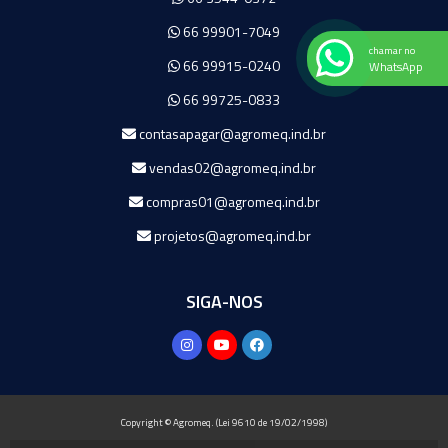
66 99901-7049
chamar no
66 99915-0240
WhatsApp
66 99725-0833
contasapagar@agromeq.ind.br
vendas02@agromeq.ind.br
compras01@agromeq.ind.br
projetos@agromeq.ind.br
SIGA-NOS
Copyright © Agromeq. (Lei 9610 de 19/02/1998)