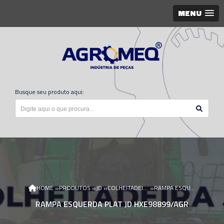
MENU
Busque seu produto aqui:
»
»
»
»
HOME
PRODUTOS
JD
COLHEITADEIRA JD
RAMPA ESQUERDA PLAT JD HXE98899/AGR
RAMPA ESQUERDA PLAT JD HXE98899/AGR