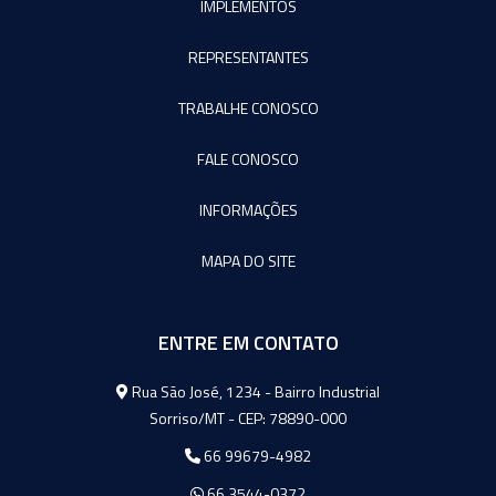
IMPLEMENTOS
REPRESENTANTES
TRABALHE CONOSCO
FALE CONOSCO
INFORMAÇÕES
MAPA DO SITE
ENTRE EM CONTATO
Agromeq
Rua São José, 1234 - Bairro Industrial
Sorriso/MT - CEP: 78890-000
66 99679-4982
66 3544-0372