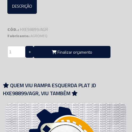
DESCRIÇÃO
CÓD.:
HXE98899/AGR
Fabricante:
AGROMEQ
Finalizar orçamento
QUEM VIU RAMPA ESQUERDA PLAT JD
HXE98899/AGR, VIU TAMBÉM