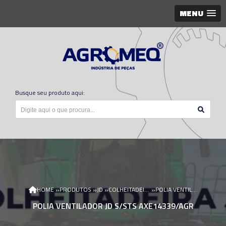
MENU
Busque seu produto aqui:
»
»
»
»
HOME
PRODUTOS
JD
COLHEITADEIRA JD
POLIA VENTILADOR JD S/STS AXE14339/AGR
POLIA VENTILADOR JD S/STS AXE14339/AGR