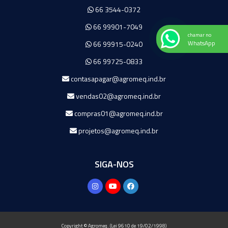
66 3544-0372
66 99901-7049
chamar no
WhatsApp
66 99915-0240
66 99725-0833
contasapagar@agromeq.ind.br
vendas02@agromeq.ind.br
compras01@agromeq.ind.br
projetos@agromeq.ind.br
SIGA-NOS
Copyright © Agromeq. (Lei 9610 de 19/02/1998)