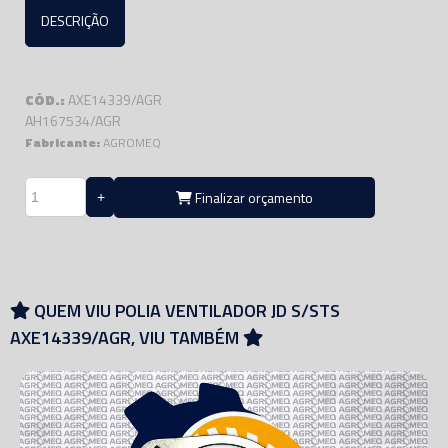
DESCRIÇÃO
CÓD.:
AXE14339/AGR
AH167534/AGR
Fabricante:
AGROMEQ
Finalizar orçamento
QUEM VIU POLIA VENTILADOR JD S/STS
AXE14339/AGR, VIU TAMBÉM