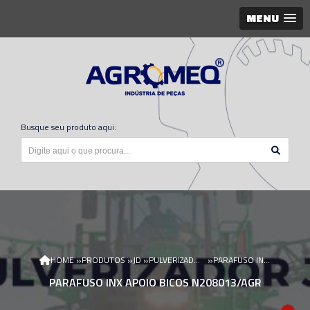
MENU
Busque seu produto aqui:
»
»
»
»
HOME
PRODUTOS
JD
PULVERIZADOR JD
PARAFUSO INX APOIO BICOS N208013/AGR
PARAFUSO INX APOIO BICOS N208013/AGR