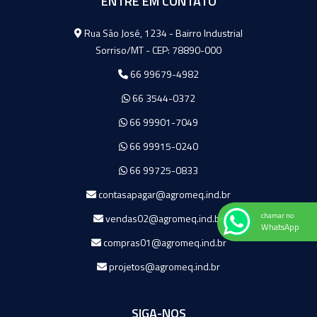
ENTRE EM CONTATO
Agromeq
Rua São José, 1234 - Bairro Industrial
Sorriso/MT - CEP: 78890-000
66 99679-4982
66 3544-0372
66 99901-7049
66 99915-0240
66 99725-0833
contasapagar@agromeq.ind.br
chamar no
vendas02@agromeq.ind.br
WhatsApp
compras01@agromeq.ind.br
projetos@agromeq.ind.br
SIGA-NOS