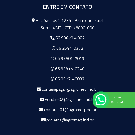
ENTRE EM CONTATO
Agromeq
Rua São José, 1234 - Bairro Industrial
Sorriso/MT - CEP: 78890-000
66 99679-4982
66 3544-0372
66 99901-7049
66 99915-0240
66 99725-0833
contasapagar@agromeq.ind.br
chamar no
vendas02@agromeq.ind.br
WhatsApp
compras01@agromeq.ind.br
projetos@agromeq.ind.br