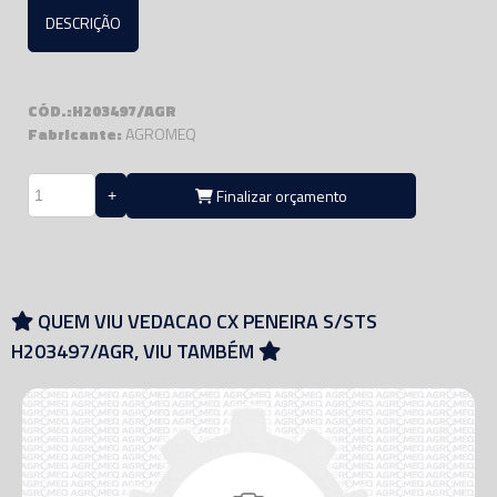
DESCRIÇÃO
CÓD.:H203497/AGR
Fabricante:
AGROMEQ
Finalizar orçamento
QUEM VIU VEDACAO CX PENEIRA S/STS
H203497/AGR, VIU TAMBÉM