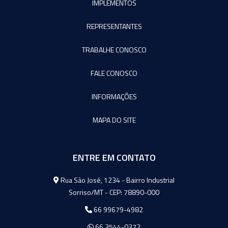
IMPLEMENTOS
REPRESENTANTES
TRABALHE CONOSCO
FALE CONOSCO
INFORMAÇÕES
MAPA DO SITE
ENTRE EM CONTATO
Agromeq
Rua São José, 1234 - Bairro Industrial
Sorriso/MT - CEP: 78890-000
66 99679-4982
66 3544-0372