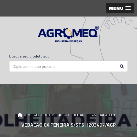
MENU
Busque seu produto aqui:
»
»
»
»
HOME
PRODUTOS
JD
COLHEITADEIRA JD
VEDACAO CX PENEIRA S/STS H203497/AGR
VEDACAO CX PENEIRA S/STS H203497/AGR