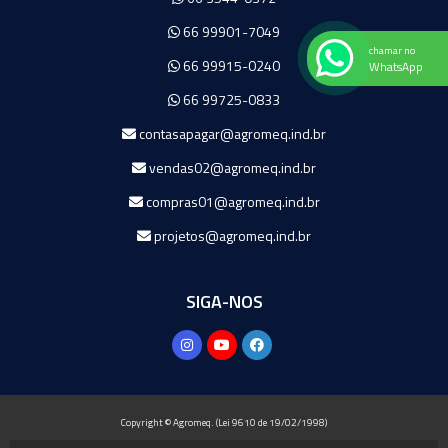
66 99901-7049
chamar no
66 99915-0240
WhatsApp
66 99725-0833
contasapagar@agromeq.ind.br
vendas02@agromeq.ind.br
compras01@agromeq.ind.br
projetos@agromeq.ind.br
SIGA-NOS
Copyright © Agromeq. (Lei 9610 de 19/02/1998)