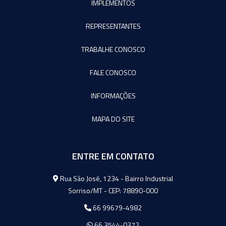
IMPLEMENTOS
REPRESENTANTES
TRABALHE CONOSCO
FALE CONOSCO
INFORMAÇÕES
MAPA DO SITE
ENTRE EM CONTATO
Agromeq
Rua São José, 1234 - Bairro Industrial
Sorriso/MT - CEP: 78890-000
66 99679-4982
66 3544-0372