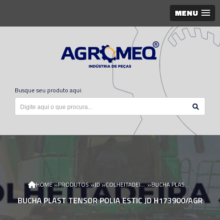
MENU
Busque seu produto aqui:
»
»
»
»
HOME
PRODUTOS
JD
COLHEITADEIRA JD
BUCHA PLAST TENSOR POLIA ESTIC JD H173900/AGR
BUCHA PLAST TENSOR POLIA ESTIC JD H173900/AGR