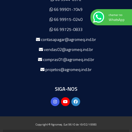
66 99901-7049
chamar no
66 99915-0240
WhatsApp
66 99725-0833
contasapagar@agromeq.ind.br
vendas02@agromeq.ind.br
compras01@agromeq.ind.br
projetos@agromeq.ind.br
SIGA-NOS
Copyright © Agromeq. (Lei 9610 de 19/02/1998)