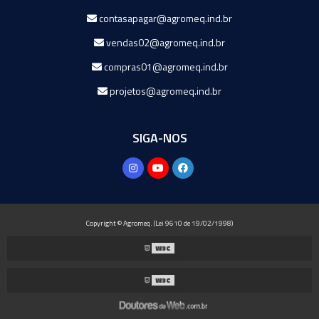
contasapagar@agromeq.ind.br
vendas02@agromeq.ind.br
compras01@agromeq.ind.br
projetos@agromeq.ind.br
SIGA-NOS
Copyright © Agromeq. (Lei 9610 de 19/02/1998)
W3C
W3C