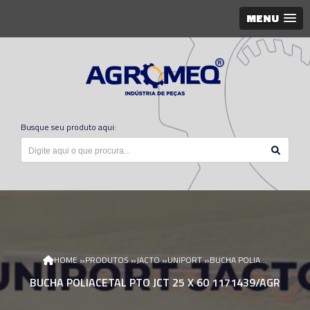
MENU
Busque seu produto aqui:
»
»
»
»
HOME
PRODUTOS
JACTO
UNIPORT
BUCHA POLIACETAL PTO JCT 25 X 60 1171439/AGR
BUCHA POLIACETAL PTO JCT 25 X 60 1171439/AGR