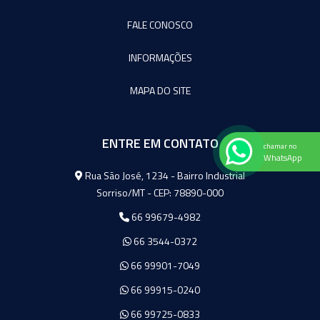
FALE CONOSCO
INFORMAÇÕES
MAPA DO SITE
ENTRE EM CONTATO
chamar no
WhatsApp
Agromeq
Rua São José, 1234 - Bairro Industrial
Sorriso/MT - CEP: 78890-000
66 99679-4982
66 3544-0372
66 99901-7049
66 99915-0240
66 99725-0833