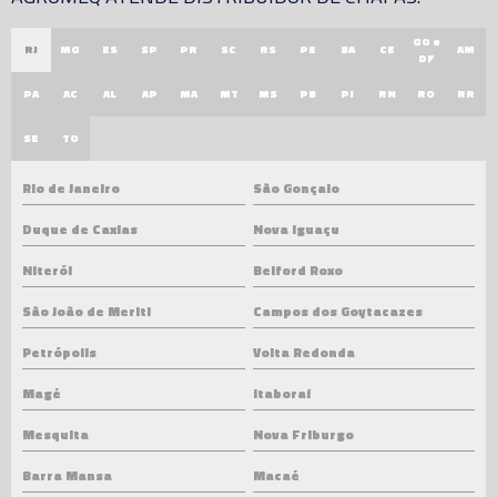
GO e
RJ
MG
ES
SP
PR
SC
RS
PE
BA
CE
AM
DF
PA
AC
AL
AP
MA
MT
MS
PB
PI
RN
RO
RR
SE
TO
Rio de Janeiro
São Gonçalo
Duque de Caxias
Nova Iguaçu
Niterói
Belford Roxo
São João de Meriti
Campos dos Goytacazes
Petrópolis
Volta Redonda
Magé
Itaboraí
Mesquita
Nova Friburgo
Barra Mansa
Macaé