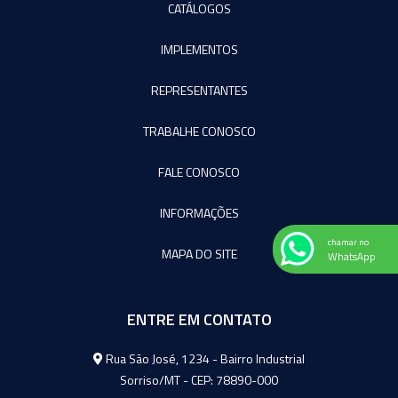
CATÁLOGOS
IMPLEMENTOS
REPRESENTANTES
TRABALHE CONOSCO
FALE CONOSCO
INFORMAÇÕES
chamar no
MAPA DO SITE
WhatsApp
ENTRE EM CONTATO
Agromeq
Rua São José, 1234 - Bairro Industrial
Sorriso/MT - CEP: 78890-000