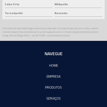
Cabo Frio
Nilópolis
Teresópolis
Resende
O conteúdo do texto desta página é de direito reservado. Sua reprodução, parcial ou total, mesmo
citando nossos links, é proibida sem a autorização do autor. Crime de violação de direito autoral –
artigo 184 do Código Penal –
Lei 9610/98 - Lei de direitos autorais
.
NAVEGUE
HOME
EMPRESA
PRODUTOS
SERVIÇOS