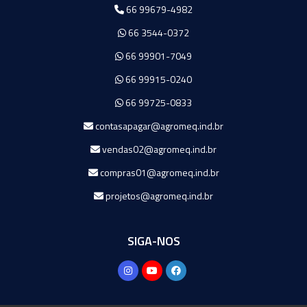
66 99679-4982
66 3544-0372
66 99901-7049
66 99915-0240
66 99725-0833
contasapagar@agromeq.ind.br
vendas02@agromeq.ind.br
compras01@agromeq.ind.br
projetos@agromeq.ind.br
SIGA-NOS