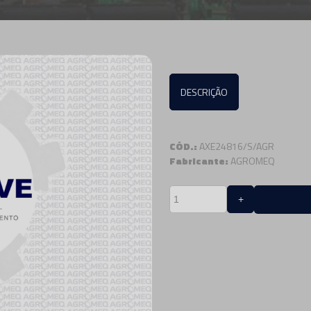
DESCRIÇÃO
CÓD.:
AXE24816/S/AGR
Fabricante:
AGROMEQ