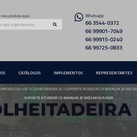
Whatsapp
 seu produto aqui:
66 3544-0372
66 99901-7049
66 99915-0240
66 99725-0833
ÇOS
CATÁLOGOS
IMPLEMENTOS
REPRESENTANTES
»
»
»
»
PRODUTOS
JD
COLHEITADEIRA JD
SUPORTE ATUADOR CX NAVALHA JD AXE24
SUPORTE ATUADOR CX NAVALHA JD AXE24816/S/AGR