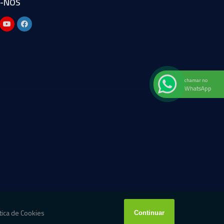
A-NOS
chamar no
WhatsApp
W3C
W3C