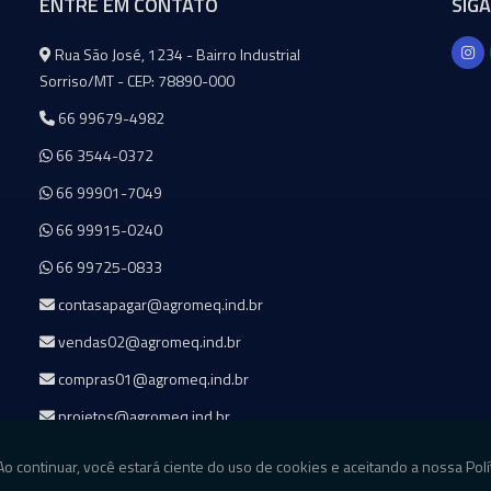
ENTRE EM CONTATO
SIG
Agromeq
Rua São José, 1234 - Bairro Industrial
Sorriso/MT - CEP: 78890-000
66 99679-4982
66 3544-0372
66 99901-7049
66 99915-0240
66 99725-0833
contasapagar@agromeq.ind.br
vendas02@agromeq.ind.br
compras01@agromeq.ind.br
projetos@agromeq.ind.br