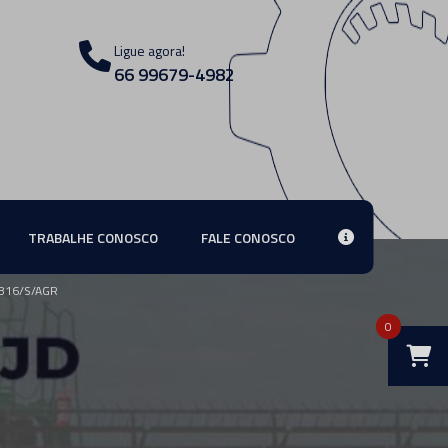
Ligue agora!
66 99679-4982
TRABALHE CONOSCO
FALE CONOSCO
816/S/AGR
0