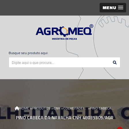
MENU
Busque seu produto aqui:
»
»
»
»
HOME
PRODUTOS
CNH
COLHEITADEIRA CNH
PINO CABECA DA NAVALHA CNH 48035305/AGR
PINO CABECA DA NAVALHA CNH 48035305/AGR