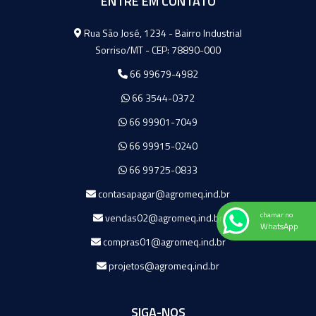
ENTRE EM CONTATO
Agromeq
Rua São José, 1234 - Bairro Industrial
Sorriso/MT - CEP: 78890-000
66 99679-4982
66 3544-0372
66 99901-7049
66 99915-0240
66 99725-0833
contasapagar@agromeq.ind.br
chamar no
vendas02@agromeq.ind.br
WhatsApp
compras01@agromeq.ind.br
projetos@agromeq.ind.br
SIGA-NOS