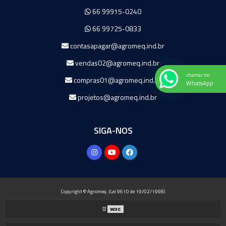
66 99915-0240
66 99725-0833
contasapagar@agromeq.ind.br
vendas02@agromeq.ind.br
chamar no
compras01@agromeq.ind.br
WhatsApp
projetos@agromeq.ind.br
SIGA-NOS
Copyright © Agromeq. (Lei 9610 de 19/02/1998)
W3C