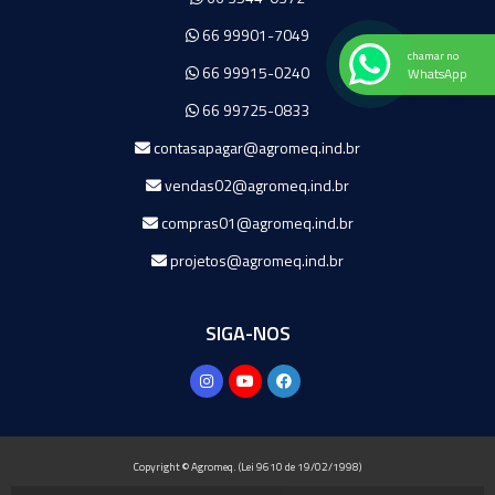
66 99901-7049
chamar no
66 99915-0240
WhatsApp
66 99725-0833
contasapagar@agromeq.ind.br
vendas02@agromeq.ind.br
compras01@agromeq.ind.br
projetos@agromeq.ind.br
SIGA-NOS
Copyright © Agromeq. (Lei 9610 de 19/02/1998)