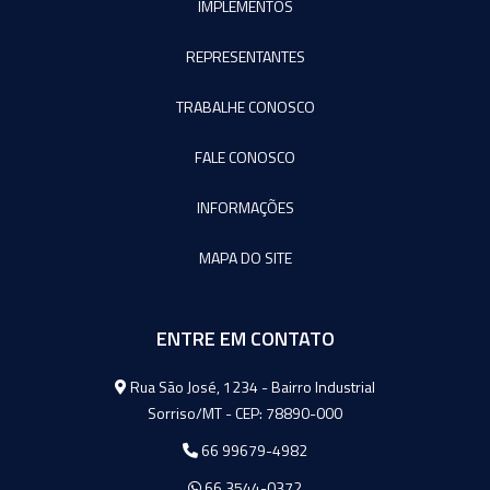
IMPLEMENTOS
REPRESENTANTES
TRABALHE CONOSCO
FALE CONOSCO
INFORMAÇÕES
MAPA DO SITE
ENTRE EM CONTATO
Agromeq
Rua São José, 1234 - Bairro Industrial
Sorriso/MT - CEP: 78890-000
66 99679-4982
66 3544-0372