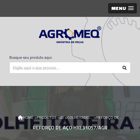
MENU
Busque seu produto aqui:
»
»
»
»
HOME
PRODUTOS
JD
COLHEITADEIRA JD
REFORÇO DE AÇO HXE31057/AGR
REFORÇO DE AÇO HXE31057/AGR