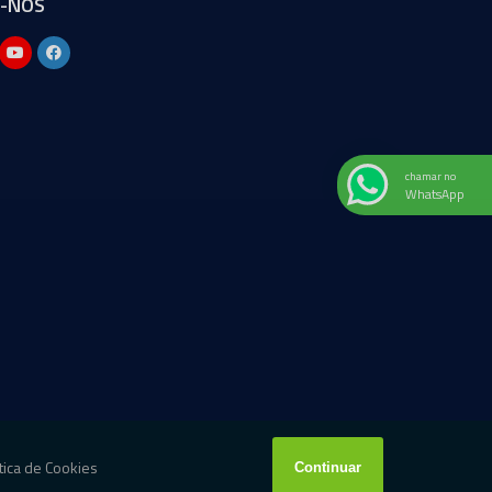
A-NOS
chamar no
WhatsApp
W3C
W3C