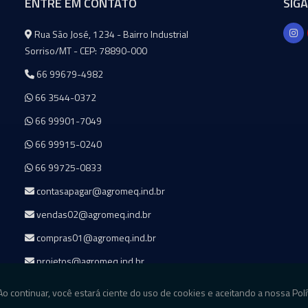
ENTRE EM CONTATO
SIG
Agromeq
Rua São José, 1234 - Bairro Industrial
Sorriso/MT - CEP: 78890-000
66 99679-4982
66 3544-0372
66 99901-7049
66 99915-0240
66 99725-0833
contasapagar@agromeq.ind.br
vendas02@agromeq.ind.br
compras01@agromeq.ind.br
projetos@agromeq.ind.br