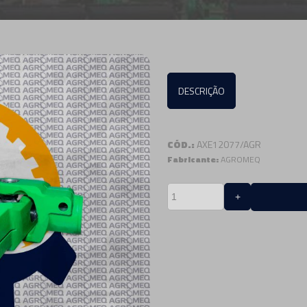
DESCRIÇÃO
CÓD.:
AXE12077/AGR
Fabricante:
AGROMEQ