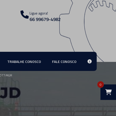
Ligue agora!
66 99679-4982
TRABALHE CONOSCO
FALE CONOSCO
2077/AGR
0