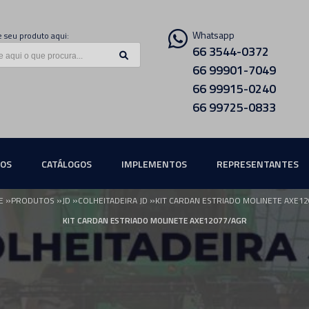
Whatsapp
 seu produto aqui:
66 3544-0372
66 99901-7049
66 99915-0240
66 99725-0833
ÇOS
CATÁLOGOS
IMPLEMENTOS
REPRESENTANTES
»
»
»
»
E
PRODUTOS
JD
COLHEITADEIRA JD
KIT CARDAN ESTRIADO MOLINETE AXE1
KIT CARDAN ESTRIADO MOLINETE AXE12077/AGR